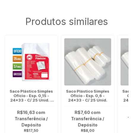
Produtos similares
Saco Plástico Simples
Saco Plástico Simples
Saco 
Ofício - Esp. 0,15 -
Ofício - Esp. 0,6 -
Ofí
24x33 - C/ 25 Unid. -
24x33 - C/ 25 Unid.
24x3
GROSSO
R$16,63
com
R$7,60
com
R
Transferência /
Transferência /
Tr
Depósito
Depósito
R$17,50
R$8,00