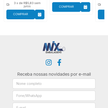
3
x de
R$5,83
sem
3
juros
COMPRAR
COMPRAR
C
Receba nossas novidades por e-mail