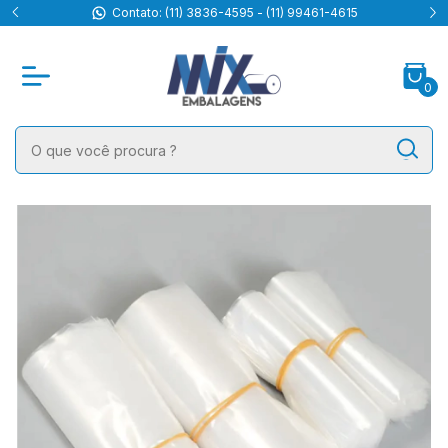
Contato: (11) 3836-4595 - (11) 99461-4615
0