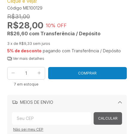
Clique e veja!
Código
ME100129
R$31,00
R$28,00
10
% OFF
R$26,60
com
Transferência / Depósito
3
x de
R$9,33
sem juros
5% de desconto
pagando com Transferência / Depósito
Ver mais detalhes
7
em estoque
MEIOS DE ENVIO
Alterar CEP
CALCULAR
Não sei meu CEP