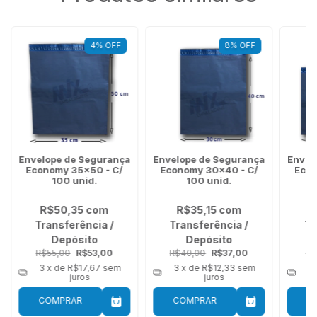
4
%
OFF
8
%
OFF
Envelope de Segurança
Envelope de Segurança
Envel
Economy 35x50 - C/
Economy 30x40 - C/
Econ
100 unid.
100 unid.
R$50,35
com
R$35,15
com
R
Transferência /
Transferência /
Tr
Depósito
Depósito
R$55,00
R$53,00
R$40,00
R$37,00
R$
3
x de
R$17,67
sem
3
x de
R$12,33
sem
3
juros
juros
COMPRAR
COMPRAR
C