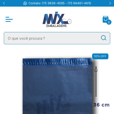
ntato: (11) 3836-4595 - (11) 99461-4615
Mix Embalagens -
0
10
%
OFF